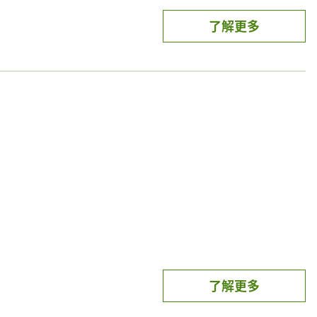
單
了解更多
碼4% (上限500點/月) ，不須領券！
4% (上限150點/月，每月總回饋上限300萬點)，不限集團
】
惠
須領券！不限國家！(歐盟除外)
券，或於LINE錢包 / LINE Pay App「好康地圖-
了解更多