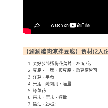
【涮涮豬肉涼拌豆腐】食材(2人份
究好豬特選梅花薄片 - 250g/包
豆腐 - 一塊，板豆腐、嫩豆腐皆可
洋蔥 - 半顆
米酒 - 醃肉用，適量
綠蔥花
薑末、蒜末 - 適量
醬油 - 2大匙