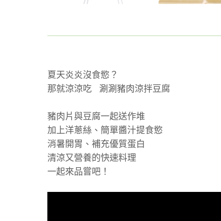
夏天炎炎沒食慾？
那就涼涼吃 涮涮豬肉涼拌豆腐
豬肉片與豆腐一起送作堆
加上洋蔥絲、簡單醬汁提食慾
消暑開胃、補充優質蛋白
清涼又營養的快速料理
一起來品嘗吧！