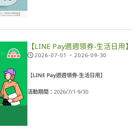
統一企業集團最高11%，不須領券踩點好簡
國內一般消費1%無上限
統一企業集團消費加碼2% (上限500點/月)
統一企業集團踩點任務，單筆消費滿199元(含)加
綁定 icash Pay單筆消費滿199元(含)加碼
【LINE Pay週週領券-生活日用
內通路
2026-07-01 ~
2026-09-30
點我立即申辦 →
https://stcz.tw/7zk9nc
【紙包奶油蒜香扁鱈】食材(2人份)
活動詳情 →
https://stcz.tw/9959ar
【LINE Pay週週領券-生活日用】
元家大比目魚(扁鱈)切片 - 190g/包
烘焙紙(或錫箔紙) - 一大張
海外消費最高11%，實體加碼不限國家超優
活動期間：
2026/7/1-9/30
橄欖油 - 適量
國外一般消費2%無上限
奶油 - 適量
國外實體消費1%無上限
活動方式：
蔬菜(選擇你喜歡的)
國外實體消費加碼8%(上限500點/月) ，不
領券：至門市掃描活動跳卡QR Code領取40元優惠
鹽/黑胡椒/紅椒粉(或其他香料) - 適量
生活日用」領券。
點我立即申辦 →
https://stcz.tw/7zk9nc