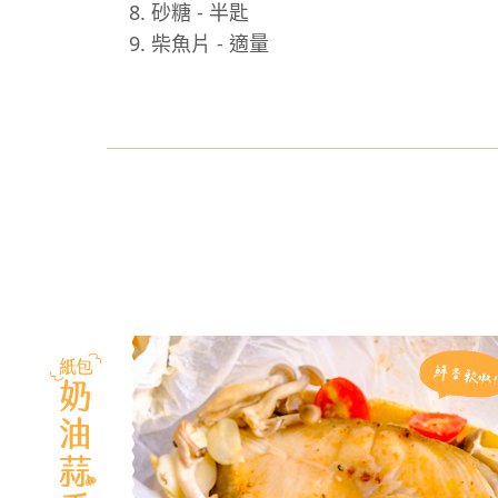
砂糖 - 半匙
柴魚片 - 適量